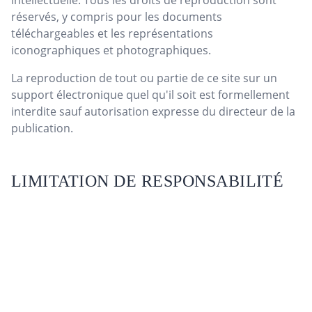
intellectuelle. Tous les droits de reproduction sont
réservés, y compris pour les documents
téléchargeables et les représentations
iconographiques et photographiques.
La reproduction de tout ou partie de ce site sur un
support électronique quel qu'il soit est formellement
interdite sauf autorisation expresse du directeur de la
publication.
LIMITATION DE RESPONSABILITÉ
Les informations contenues sur ce site sont aussi
précises que possible et le site est périodiquement
remis à jour, mais peut toutefois contenir des
inexactitudes, des omissions ou des lacunes.
LEWIS ne pourra être tenue responsable des